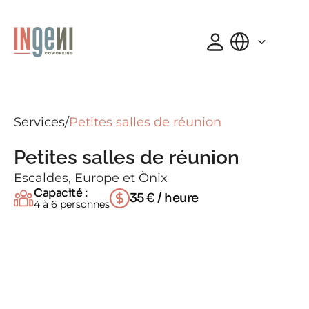
Select Language
Français
Services
/
Escaldes, Europe et Ònix
Capacité : 
35 € / heure
4 à 6 personnes